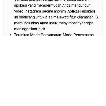
aplikasi yang mempermudah Anda mengunduh
video Instagram secara anonim. Aplikasi-aplikasi
ini dirancang untuk bisa melewati fitur keamanan IG,
memungkinkan Anda untuk menyimpannya tanpa
meninggalkan jejak.
Terapkan Mode Penyamaran: Mode Penyamaran
adalah pengaturan browser yang mencegah
browser melacak atau merekam aktivitas Anda.
Hapus riwayat Browser Anda: menghapus riwayat
browser Anda adalah cara yang ideal untuk
memastikan bahwa tidak ada yang dapat
mengawasi data anda. Ini sangat penting jika Anda
menggunakan komputer publik atau perangkat yang
digunakan bersama.
Hati-hati dengan konten yang anda unduh: walaupun
Anda mengunduh secara anonim, Anda harus
memastikan bahwa Anda hanya menyimpan video
yang Anda inginkan.