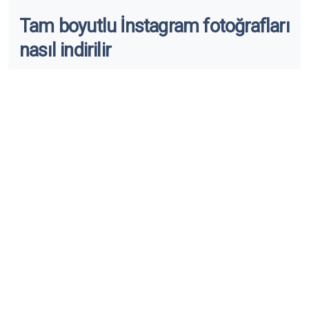
Tam boyutlu İnstagram fotoğrafları
nasıl indirilir
Neyse ki, Save-Insta adlı fotoğrafları ve videoları
kolayca kaydetmenizi sağlayan harika bir araç var.
İşte talimatlar:
Basitçe İnstagram uygulamasını açın ve indirmek
istediğiniz diğer kişilerin fotoğraflarını veya
videolarını bulun.
Bulduktan sonra, gönderinin sağ üst köşesindeki üç
noktaya tıklayın ve “Bağlantıyı kopyala” yı seçin.
Bağlantıyı Save-Insta'daki arama çubuğuna
yapıştırın veya sadece @username yazın
Özel hesap fotoğraflarını bilgisayarınıza indirmek
istiyorsanız, “indirmek” düğmesini tıklayın. Daha
sonra görüntüleri kaydetmeye başlayacaktır.