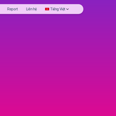
Report
Liên hệ
Tiếng Việt
ories
العربية
hoto
Deutsch
ewer
English
els
Español
file Photo
Français
Bahasa Indonesia
Italiano
Português
Русский
Türkçe
Tiếng Việt