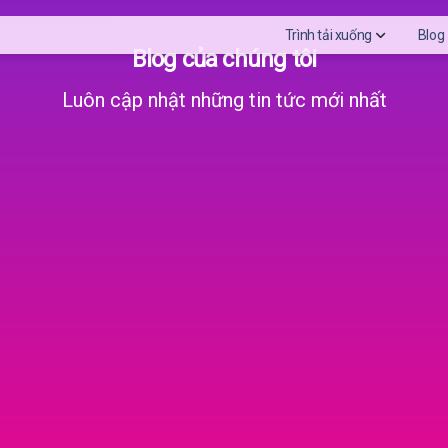
Trình tải xuống
Blog
Blog của chúng tôi
Luôn cập nhật những tin tức mới nhất
Download Instagram St
Download Instagram P
Instagram highlights vi
Download Instagram Re
Download Instagram Pro