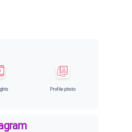
ights
Profile photo
tagram