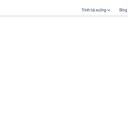
Trình tải xuống
Blog
Download Instagram St
Download Instagram P
Instagram highlights vi
Download Instagram Re
Download Instagram Pro