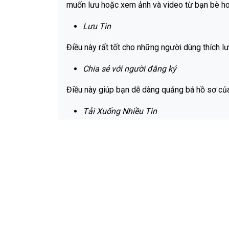
muốn lưu hoặc xem ảnh và video từ bạn bè ho
Lưu Tin
Điều này rất tốt cho những người dùng thích lưu
Chia sẻ với người đăng ký
Điều này giúp bạn dễ dàng quảng bá hồ sơ của
Tải Xuống Nhiều Tin
Điều này có lợi cho những người muốn tải xuốn
Cài Đặt Có Thể Tùy Chỉnh
Điều này bao gồm cài đặt tùy chọn tải xuống, 
FAQ
Q: làm cách nào để tải X