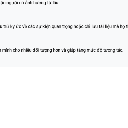
ặc người có ảnh hưởng từ lâu.
 trữ ký ức về các sự kiện quan trọng hoặc chỉ lưu tài liệu mà họ th
 mình cho nhiều đối tượng hơn và giúp tăng mức độ tương tác.
g nhiều tin cùng một lúc mà không lãng phí thời gian và công sức
chẳng hạn như định dạng tệp và độ phân giải.
uống Tin Trên Instagram?