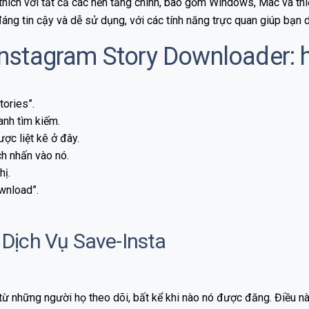
ích với tất cả các nền tảng chính, bao gồm Windows, Mac và thiết
ng tin cậy và dễ sử dụng, với các tính năng trực quan giúp bạn dễ
Instagram Story Downloader:
tories
”
.
anh tìm kiếm.
ợc liệt kê ở đây.
h nhấn vào nó.
hị.
wnload
”
.
 Dịch Vụ Save-Insta
từ những người họ theo dõi, bất kể khi nào nó được đăng. Điều n