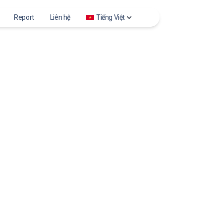
Report
Liên hệ
Tiếng Việt
ories
العربية
hoto
Deutsch
ewer
English
els
Español
file Photo
Français
Bahasa Indonesia
Italiano
Português
Русский
Türkçe
Tiếng Việt